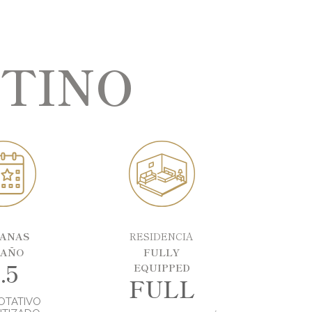
ATINO
ANAS
RESIDENCIA
 AÑO
FULLY
.5
EQUIPPED
FULL
OTATIVO