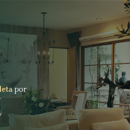
leta
por
.
y