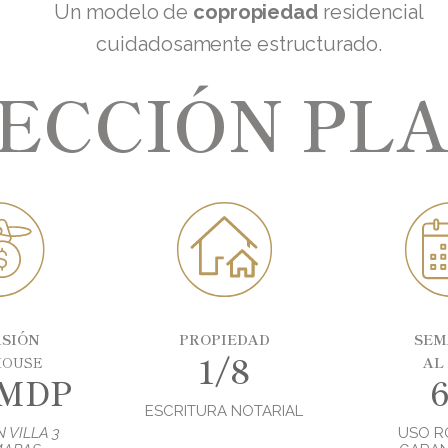
Un modelo de
copropiedad
residencial
cuidadosamente estructurado.
ECCIÓN PL
RSIÓN
PROPIEDAD
SEM
1/8
HOUSE
AL
 MDP
6
ESCRITURA NOTARIAL
 VILLA 3
USO R