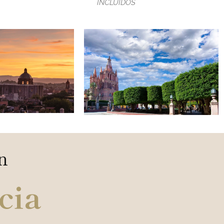
INCLUIDOS
n
cia