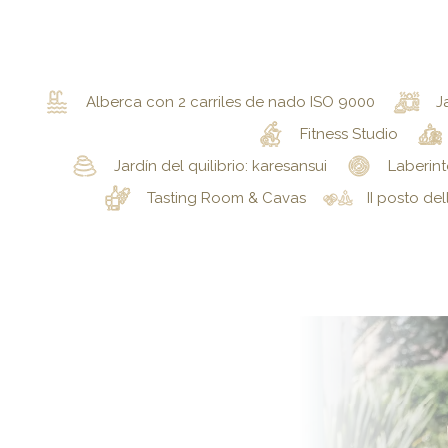
Alberca con 2 carriles de nado ISO 9000
J
Fitness Studio
Jardín del quilibrio: karesansui
Laberint
Tasting Room & Cavas
II posto de