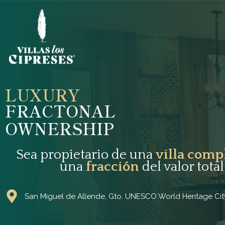
Ir
al
contenido
LUXURY
FRACTONAL
OWNERSHIP
Sea propietario de una
villa comp
una
fracción
del valor total
San Miguel de Allende, Gto. UNESCO World Heritage Cit