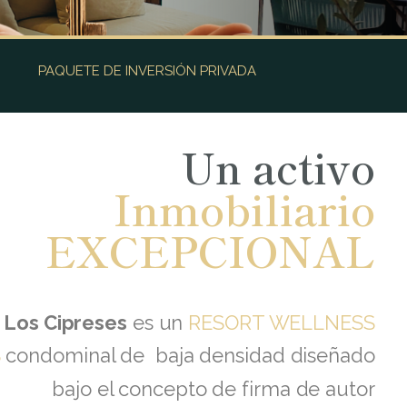
PAQUETE DE INVERSIÓN PRIVADA
Un activo
Inmobiliario
EXCEPCIONAL
s Los Cipreses
es un
RESORT WELLNESS
S
condominal de baja densidad diseñado
bajo el concepto de firma de autor