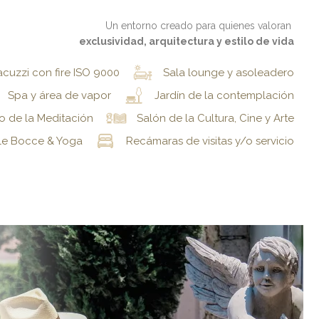
Un entorno creado para quienes valoran
exclusividad, arquitectura y estilo de vida
acuzzi con fire ISO 9000
Sala lounge y asoleadero
Spa y área de vapor
Jardín de la contemplación
o de la Meditación
Salón de la Cultura, Cine y Arte
lle Bocce & Yoga
Recámaras de visitas y/o servicio