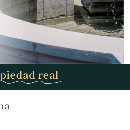
piedad real
na