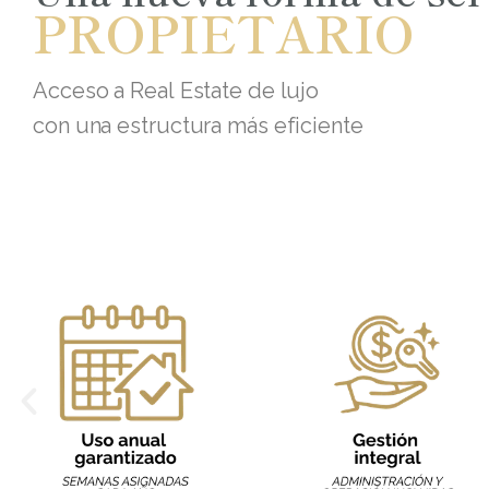
PROPIETARIO
Acceso a Real Estate de lujo
con una estructura más eficiente
P
r
e
v