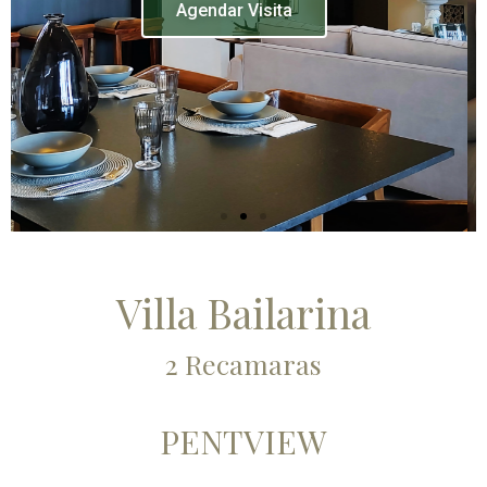
v
t
Agendar Cita
i
o
u
s
Villa Bailarina
2 Recamaras
PENTVIEW